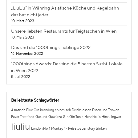
„LiuLiu“ in Währing Asiatische Küche und Kegelbahn –
das hat nicht jeder
10. März 2023
Unsere liebsten Restaurants für Teigtaschen in Wien
10. März 2023
Das sind die 1000things Lieblinge 2022
16. November 2022
1000things Awards: Das sind die 5 besten Sushi-Lokale
in Wien 2022
5. Juli 2022
Beliebteste Schlagwörter
Asiatisch
Blue Gin
branding
chinesisch
Drinks
essen
Essen und Trinken
Fever Tree
food
Gesund
Gewürze
Gin
Gin Tonic
Hendrick's
Hinzu
Ingwer
liuliu
London No. 1
Monkey 47
Reisetbauer
story
trinken