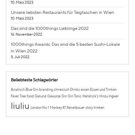
10. März 2023
Unsere liebsten Restaurants für Teigtaschen in Wien
10. März 2023
Das sind die 1000things Lieblinge 2022
16. November 2022
1000things Awards: Das sind die 5 besten Sushi-Lokale
in Wien 2022
5. Juli 2022
Beliebteste Schlagwörter
Asiatisch
Blue Gin
branding
chinesisch
Drinks
essen
Essen und Trinken
Fever Tree
food
Gesund
Gewürze
Gin
Gin Tonic
Hendrick's
Hinzu
Ingwer
liuliu
London No. 1
Monkey 47
Reisetbauer
story
trinken