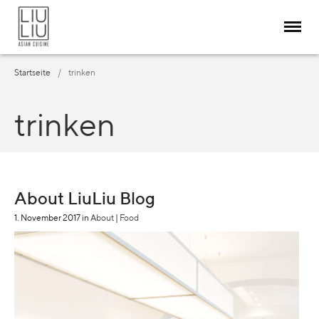
Startseite
/
trinken
trinken
RESTAURANT
ABOUT
MENÜ & SPEISEN
RESERVIERUNG
About LiuLiu Blog
KEGELBAHN
1. November 2017
in
About
|
Food
DELIVERY
BLOG / SOCIAL
KONTAKT