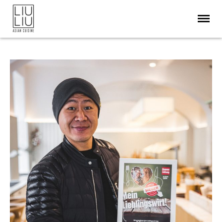
RESTAURANT
ABOUT
MENÜ & SPEISEN
RESERVIERUNG
KEGELBAHN
DELIVERY
BLOG / SOCIAL
KONTAKT