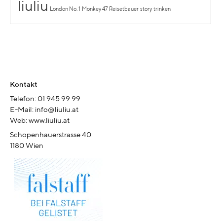
liuliu
London No. 1
Monkey 47
Reisetbauer
story
trinken
Kontakt
Telefon: 01 945 99 99
E-Mail: info@liuliu.at
Web: www.liuliu.at
Schopenhauerstrasse 40
1180 Wien