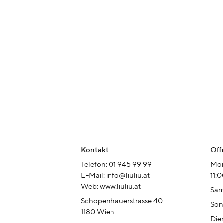
Kontakt
Öff
Telefon: 01 945 99 99
Mon
E-Mail: info@liuliu.at
11:
Web: www.liuliu.at
Sam
Schopenhauerstrasse 40
Son
1180 Wien
Die