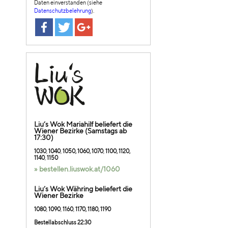
Daten einverstanden (siehe
Datenschutzbelehrung
).
Liu’s Wok Mariahilf beliefert die
Wiener Bezirke (Samstags ab
17:30)
1030
,
1040
,
1050, 1060, 1070
,
1100, 1120,
1140
,
1150
» bestellen.liuswok.at/1060
Liu’s Wok Währing beliefert die
Wiener Bezirke
1080
,
1090
,
1
160
,
1170, 1180, 1190
Bestellabschluss 22:30