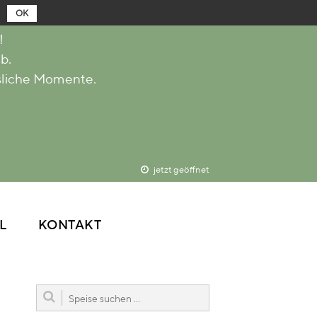
OK
!
b.
RESTAURANT
sliche Momente.
ABOUT
MENÜ & SPEISEN
RESERVIERUNG
KEGELBAHN
DELIVERY
jetzt geöffnet
BLOG / SOCIAL
KONTAKT
L
KONTAKT