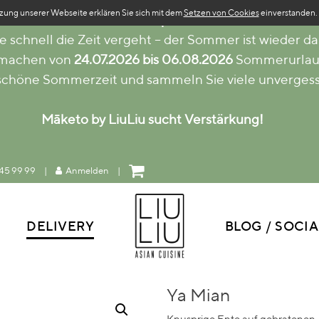
zung unserer Webseite erklären Sie sich mit dem
Setzen von Cookies
einverstanden.
Sommerpause
e schnell die Zeit vergeht – der Sommer ist wieder da
 machen von
24.07.2026 bis 06.08.2026
Sommerurlau
 schöne Sommerzeit und sammeln Sie viele unverges
Māketo by LiuLiu sucht Verstärkung!
45 99 99
|
Anmelden
|
DELIVERY
BLOG / SOCIA
Ya Mian
Knusprige Ente auf gebratenen