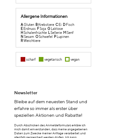
Allergene Informationen
A
Gluten
B
Krebstiere
C
Ei
D
Fisch
E
Erdnuss
F
Soja
G
Laktose
H
Schalenfrüchte
L
Sellerie
M
Senf
N
Sesam
O
Schwefel
P
Lupinen
R
Weichtiere
scharf
vegetarisch
vegan
Newsletter
Bleibe auf dem neuesten Stand und
erfahre so immer als erster über
speziellen Aktionen und Rabatte!
Durch Abschicken des Anmeldeformulars erkläre ich
mich damit einverstanden, dass meine angegebenen
Daten zum Zwecke meiner Anfrage verarbeitet und
allenfalls gespeichert werden dürfen. Ich kann