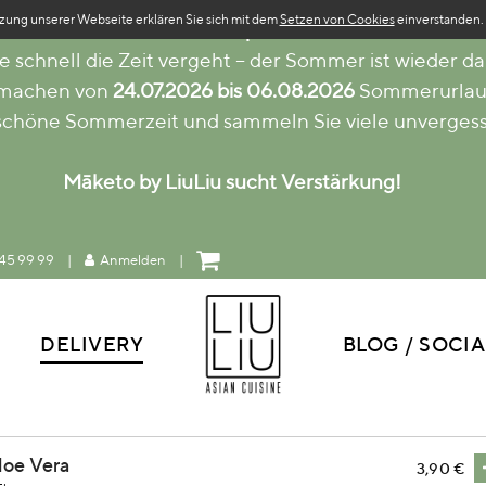
zung unserer Webseite erklären Sie sich mit dem
Setzen von Cookies
einverstanden.
Sommerpause
e schnell die Zeit vergeht – der Sommer ist wieder da
 machen von
24.07.2026 bis 06.08.2026
Sommerurlau
 schöne Sommerzeit und sammeln Sie viele unverges
Māketo by LiuLiu sucht Verstärkung!
45 99 99
|
Anmelden
|
DELIVERY
BLOG / SOCIA
loe Vera
3,90 €