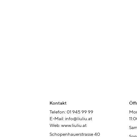
Kontakt
Öff
Telefon: 01 945 99 99
Mon
E-Mail: info@liuliu.at
11:
Web: www.liuliu.at
Sam
Schopenhauerstrasse 40
Son