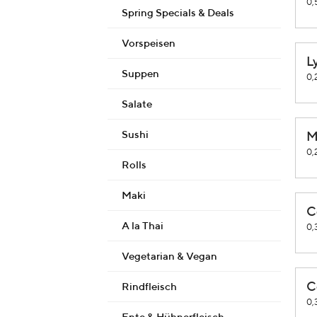
0,
Spring Specials & Deals
Vorspeisen
L
Suppen
0,
Salate
Sushi
M
0,
Rolls
Maki
C
A la Thai
0,
Vegetarian & Vegan
C
Rindfleisch
0,
Ente & Hühnerfleisch