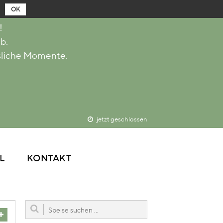
OK
!
b.
RESTAURANT
sliche Momente.
ABOUT
MENÜ & SPEISEN
RESERVIERUNG
KEGELBAHN
DELIVERY
jetzt geschlossen
BLOG / SOCIAL
KONTAKT
L
KONTAKT