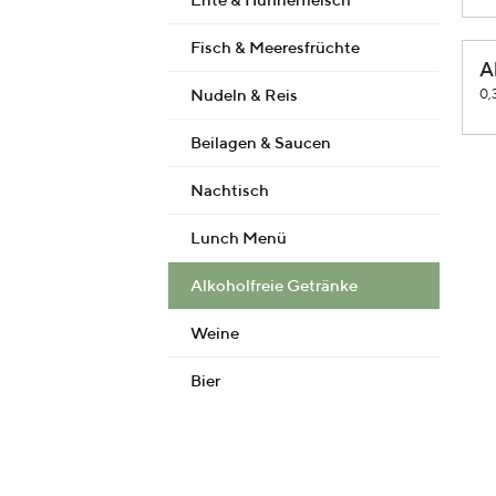
Fisch & Meeresfrüchte
A
Nudeln & Reis
0,
Beilagen & Saucen
Nachtisch
Lunch Menü
Alkoholfreie Getränke
Weine
Bier