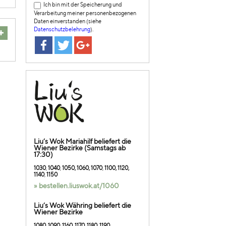
Ich bin mit der Speicherung und
Verarbeitung meiner personenbezogenen
Daten einverstanden (siehe
Datenschutzbelehrung
).
Liu’s Wok Mariahilf beliefert die
Wiener Bezirke (Samstags ab
17:30)
1030
,
1040
,
1050, 1060, 1070
,
1100, 1120,
1140
,
1150
» bestellen.liuswok.at/1060
Liu’s Wok Währing beliefert die
Wiener Bezirke
1080
,
1090
,
1
160
,
1170, 1180, 1190