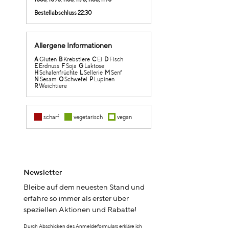
Bestellabschluss 22:30
Allergene Informationen
A
Gluten
B
Krebstiere
C
Ei
D
Fisch
E
Erdnuss
F
Soja
G
Laktose
H
Schalenfrüchte
L
Sellerie
M
Senf
N
Sesam
O
Schwefel
P
Lupinen
R
Weichtiere
scharf
vegetarisch
vegan
Newsletter
Bleibe auf dem neuesten Stand und
erfahre so immer als erster über
speziellen Aktionen und Rabatte!
Durch Abschicken des Anmeldeformulars erkläre ich