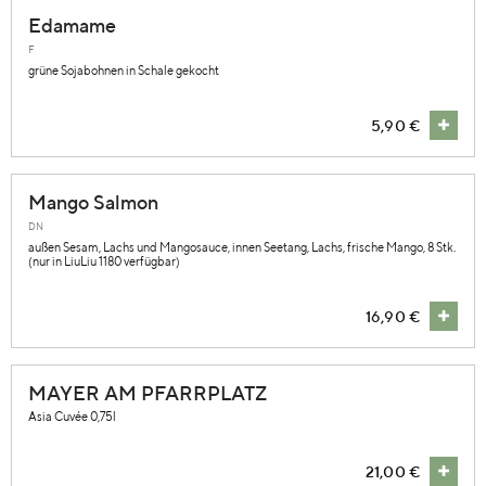
Edamame
F
grüne Sojabohnen in Schale gekocht
5,90 €
Mango Salmon
DN
außen Sesam, Lachs und Mangosauce, innen Seetang, Lachs, frische Mango, 8 Stk.
(nur in LiuLiu 1180 verfügbar)
16,90 €
MAYER AM PFARRPLATZ
Asia Cuvée 0,75l
21,00 €