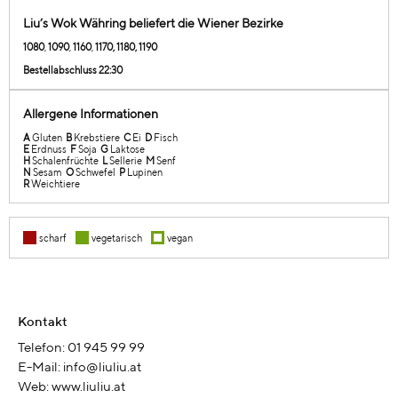
Liu’s Wok Währing beliefert die Wiener Bezirke
1080
,
1090
,
1
160
,
1170, 1180, 1190
Bestellabschluss 22:30
Allergene Informationen
A
Gluten
B
Krebstiere
C
Ei
D
Fisch
E
Erdnuss
F
Soja
G
Laktose
H
Schalenfrüchte
L
Sellerie
M
Senf
N
Sesam
O
Schwefel
P
Lupinen
R
Weichtiere
scharf
vegetarisch
vegan
Kontakt
Telefon: 01 945 99 99
E-Mail: info@liuliu.at
Web: www.liuliu.at