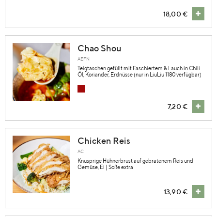
18,00 €
Chao Shou
AEFN
Teigtaschen gefüllt mit Faschiertem & Lauch in Chili
Öl, Koriander, Erdnüsse (nur in LiuLiu 1180 verfügbar)
7,20 €
Chicken Reis
AC
Knusprige Hühnerbrust auf gebratenem Reis und
Gemüse, Ei | Soße extra
13,90 €