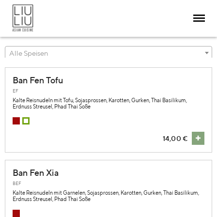
Alle Speisen
Ban Fen Tofu
RESTAURANT
EF
Kalte Reisnudeln mit Tofu, Sojasprossen, Karotten, Gurken, Thai Basilikum,
ABOUT
Erdnuss Streusel, Phad Thai Soße
MENÜ & SPEISEN
RESERVIERUNG
14,00 €
KEGELBAHN
DELIVERY
BLOG / SOCIAL
Ban Fen Xia
KONTAKT
BEF
Kalte Reisnudeln mit Garnelen, Sojasprossen, Karotten, Gurken, Thai Basilikum,
Erdnuss Streusel, Phad Thai Soße