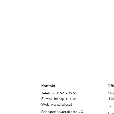
Kontakt
Öff
Telefon: 01 945 99 99
Mon
E-Mail: info@liuliu.at
11:
Web: www.liuliu.at
Sam
Schopenhauerstrasse 40
Son