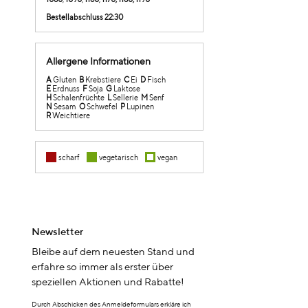
Bestellabschluss 22:30
Allergene Informationen
A
Gluten
B
Krebstiere
C
Ei
D
Fisch
E
Erdnuss
F
Soja
G
Laktose
H
Schalenfrüchte
L
Sellerie
M
Senf
N
Sesam
O
Schwefel
P
Lupinen
R
Weichtiere
scharf
vegetarisch
vegan
Newsletter
Bleibe auf dem neuesten Stand und
erfahre so immer als erster über
speziellen Aktionen und Rabatte!
Durch Abschicken des Anmeldeformulars erkläre ich