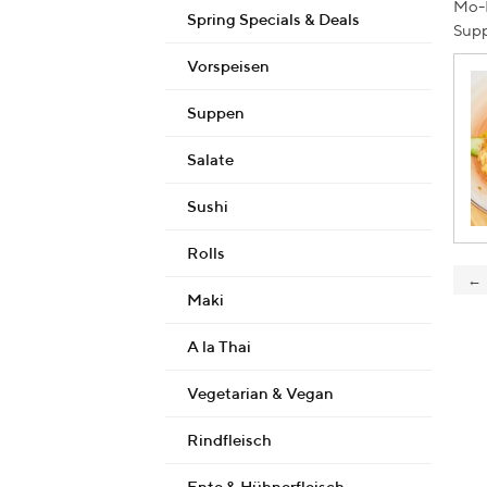
Mo-F
Spring Specials & Deals
Supp
Vorspeisen
Suppen
Salate
Sushi
Rolls
←
Maki
A la Thai
Vegetarian & Vegan
Rindfleisch
Ente & Hühnerfleisch