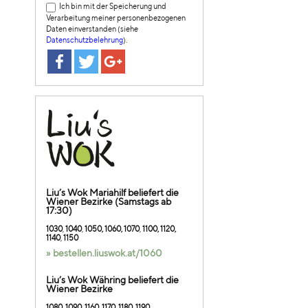
Ich bin mit der Speicherung und
Verarbeitung meiner personenbezogenen
Daten einverstanden (siehe
Datenschutzbelehrung
).
Liu’s Wok Mariahilf beliefert die
Wiener Bezirke (Samstags ab
17:30)
1030
,
1040
,
1050, 1060, 1070
,
1100, 1120,
1140
,
1150
» bestellen.liuswok.at/1060
Liu’s Wok Währing beliefert die
Wiener Bezirke
1080
,
1090
,
1
160
,
1170, 1180, 1190