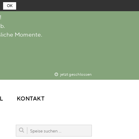
OK
!
b.
RESTAURANT
sliche Momente.
ABOUT
MENÜ & SPEISEN
RESERVIERUNG
KEGELBAHN
DELIVERY
jetzt geschlossen
BLOG / SOCIAL
KONTAKT
L
KONTAKT