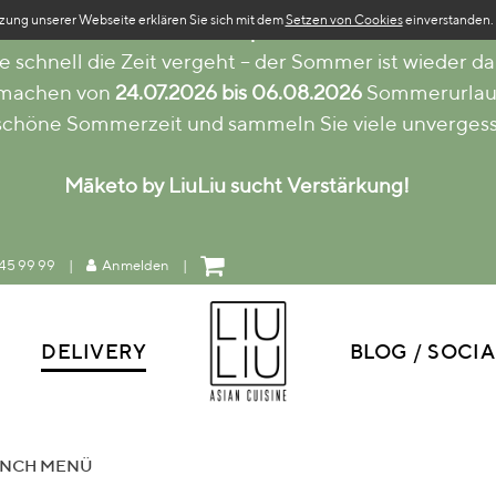
zung unserer Webseite erklären Sie sich mit dem
Setzen von Cookies
einverstanden.
Sommerpause
e schnell die Zeit vergeht – der Sommer ist wieder da
 machen von
24.07.2026 bis 06.08.2026
Sommerurlau
 schöne Sommerzeit und sammeln Sie viele unverges
Māketo by LiuLiu sucht Verstärkung!
45 99 99
|
Anmelden
|
DELIVERY
BLOG / SOCIA
NCH MENÜ